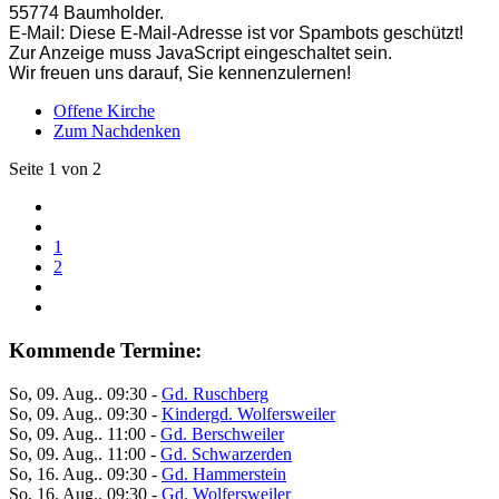
55774 Baumholder.
E-Mail:
Diese E-Mail-Adresse ist vor Spambots geschützt!
Zur Anzeige muss JavaScript eingeschaltet sein.
Wir freuen uns darauf, Sie kennenzulernen!
Offene Kirche
Zum Nachdenken
Seite 1 von 2
1
2
Kommende Termine:
So, 09. Aug.. 09:30
-
Gd. Ruschberg
So, 09. Aug.. 09:30
-
Kindergd. Wolfersweiler
So, 09. Aug.. 11:00
-
Gd. Berschweiler
So, 09. Aug.. 11:00
-
Gd. Schwarzerden
So, 16. Aug.. 09:30
-
Gd. Hammerstein
So, 16. Aug.. 09:30
-
Gd. Wolfersweiler