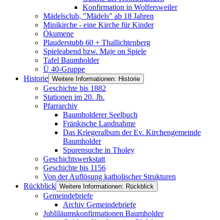
Konfirmation in Wolfersweiler
Mädelsclub, "Mädels" ab 18 Jahren
Minikirche - eine Kirche für Kinder
Ökumene
Plauderstubb 60 + Thallichtenberg
Spieleabend bzw. Maje on Spiele
Tafel Baumholder
Ü 40-Gruppe
Historie
Weitere Informationen: Historie
Geschichte bis 1882
Stationen im 20. Jh.
Pfarrarchiv
Baumholderer Seelbuch
Fränkische Landnahme
Das Kriegeralbum der Ev. Kirchengemeinde
Baumholder
Spurensuche in Tholey
Geschichtswerkstatt
Geschichte bis 1156
Von der Auflösung katholischer Strukturen
Rückblick
Weitere Informationen: Rückblick
Gemeindebriefe
Archiv Gemeindebriefe
Jubliläumskonfirmationen Baumholder