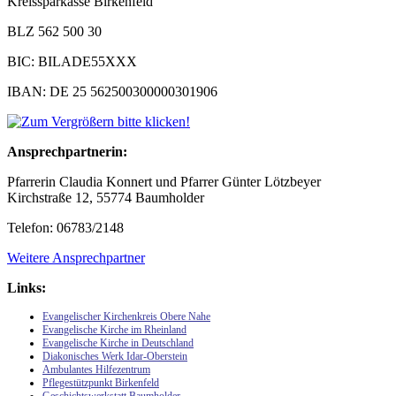
Kreissparkasse Birkenfeld
BLZ 562 500 30
BIC: BILADE55XXX
IBAN: DE 25 562500300000301906
Ansprechpartnerin:
Pfarrerin Claudia Konnert und Pfarrer Günter Lötzbeyer
Kirchstraße 12, 55774 Baumholder
Telefon: 06783/2148
Weitere Ansprechpartner
Links:
Evangelischer Kirchenkreis Obere Nahe
Evangelische Kirche im Rheinland
Evangelische Kirche in Deutschland
Diakonisches Werk Idar-Oberstein
Ambulantes Hilfezentrum
Pflegestützpunkt Birkenfeld