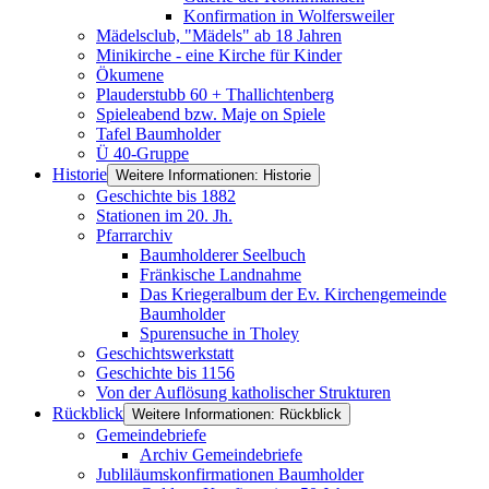
Konfirmation in Wolfersweiler
Mädelsclub, "Mädels" ab 18 Jahren
Minikirche - eine Kirche für Kinder
Ökumene
Plauderstubb 60 + Thallichtenberg
Spieleabend bzw. Maje on Spiele
Tafel Baumholder
Ü 40-Gruppe
Historie
Weitere Informationen: Historie
Geschichte bis 1882
Stationen im 20. Jh.
Pfarrarchiv
Baumholderer Seelbuch
Fränkische Landnahme
Das Kriegeralbum der Ev. Kirchengemeinde
Baumholder
Spurensuche in Tholey
Geschichtswerkstatt
Geschichte bis 1156
Von der Auflösung katholischer Strukturen
Rückblick
Weitere Informationen: Rückblick
Gemeindebriefe
Archiv Gemeindebriefe
Jubliläumskonfirmationen Baumholder