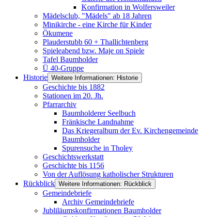
Konfirmation in Wolfersweiler
Mädelsclub, "Mädels" ab 18 Jahren
Minikirche - eine Kirche für Kinder
Ökumene
Plauderstubb 60 + Thallichtenberg
Spieleabend bzw. Maje on Spiele
Tafel Baumholder
Ü 40-Gruppe
Historie
Weitere Informationen: Historie
Geschichte bis 1882
Stationen im 20. Jh.
Pfarrarchiv
Baumholderer Seelbuch
Fränkische Landnahme
Das Kriegeralbum der Ev. Kirchengemeinde
Baumholder
Spurensuche in Tholey
Geschichtswerkstatt
Geschichte bis 1156
Von der Auflösung katholischer Strukturen
Rückblick
Weitere Informationen: Rückblick
Gemeindebriefe
Archiv Gemeindebriefe
Jubliläumskonfirmationen Baumholder