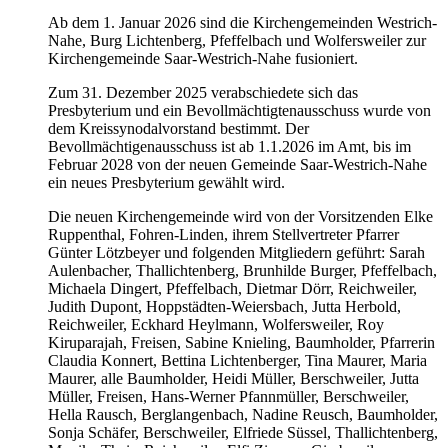
Ab dem 1. Januar 2026 sind die Kirchengemeinden Westrich-
Nahe, Burg Lichtenberg, Pfeffelbach und Wolfersweiler zur
Kirchengemeinde Saar-Westrich-Nahe fusioniert.
Zum 31. Dezember 2025 verabschiedete sich das
Presbyterium und ein Bevollmächtigtenausschuss wurde von
dem Kreissynodalvorstand bestimmt. Der
Bevollmächtigenausschuss ist ab 1.1.2026 im Amt, bis im
Februar 2028 von der neuen Gemeinde Saar-Westrich-Nahe
ein neues Presbyterium gewählt wird.
Die neuen Kirchengemeinde wird von der Vorsitzenden Elke
Ruppenthal, Fohren-Linden, ihrem Stellvertreter Pfarrer
Günter Lötzbeyer und folgenden Mitgliedern geführt: Sarah
Aulenbacher, Thallichtenberg, Brunhilde Burger, Pfeffelbach,
Michaela Dingert, Pfeffelbach, Dietmar Dörr, Reichweiler,
Judith Dupont, Hoppstädten-Weiersbach, Jutta Herbold,
Reichweiler, Eckhard Heylmann, Wolfersweiler, Roy
Kiruparajah, Freisen, Sabine Knieling, Baumholder, Pfarrerin
Claudia Konnert, Bettina Lichtenberger, Tina Maurer, Maria
Maurer, alle Baumholder, Heidi Müller, Berschweiler, Jutta
Müller, Freisen, Hans-Werner Pfannmüller, Berschweiler,
Hella Rausch, Berglangenbach, Nadine Reusch, Baumholder,
Sonja Schäfer, Berschweiler, Elfriede Süssel, Thallichtenberg,