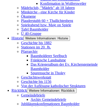
Konfirmation in Wolfersweiler
Mädelsclub, "Mädels" ab 18 Jahren
Minikirche - eine Kirche für Kinder
Ökumene
Plauderstubb 60 + Thallichtenberg
Spieleabend bzw. Maje on Spiele
Tafel Baumholder
Ü 40-Gruppe
Historie
Weitere Informationen: Historie
Geschichte bis 1882
Stationen im 20. Jh.
Pfarrarchiv
Baumholderer Seelbuch
Fränkische Landnahme
Das Kriegeralbum der Ev. Kirchengemeinde
Baumholder
Spurensuche in Tholey
Geschichtswerkstatt
Geschichte bis 1156
Von der Auflösung katholischer Strukturen
Rückblick
Weitere Informationen: Rückblick
Gemeindebriefe
Archiv Gemeindebriefe
Jubliläumskonfirmationen Baumholder